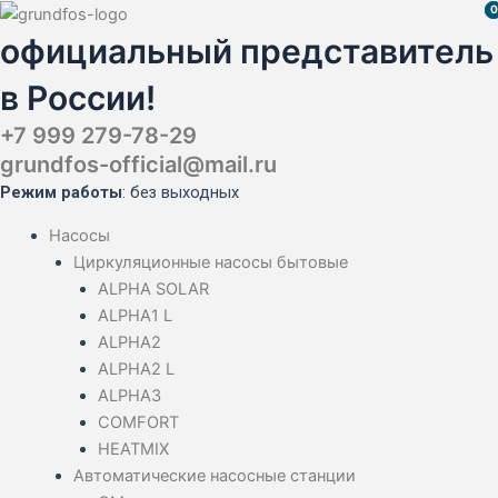
Перейти
Поиск
Поиск
Поиск
0
0
к
товаров
товаров
товаров
официальный представитель
содержимому
в России!
+7 999 279-78-29
grundfos-official@mail.ru
Режим работы
: без выходных
Насосы
Циркуляционные насосы бытовые
ALPHA SOLAR
ALPHA1 L
ALPHA2
ALPHA2 L
ALPHA3
COMFORT
HEATMIX
Автоматические насосные станции