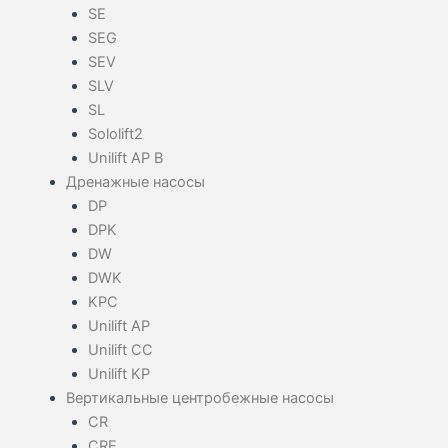
SE
SEG
SEV
SLV
SL
Sololift2
Unilift AP B
Дренажные насосы
DP
DPK
DW
DWK
KPC
Unilift AP
Unilift CC
Unilift KP
Вертикальные центробежные насосы
CR
CRE