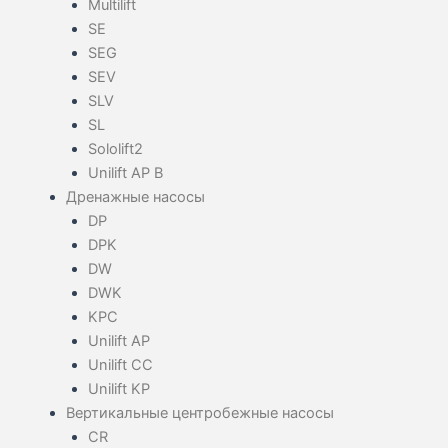
Multilift
SE
SEG
SEV
SLV
SL
Sololift2
Unilift AP B
Дренажные насосы
DP
DPK
DW
DWK
KPC
Unilift AP
Unilift CC
Unilift KP
Вертикальные центробежные насосы
CR