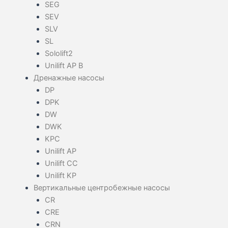
SEG
SEV
SLV
SL
Sololift2
Unilift AP B
Дренажные насосы
DP
DPK
DW
DWK
KPC
Unilift AP
Unilift CC
Unilift KP
Вертикальные центробежные насосы
CR
CRE
CRN