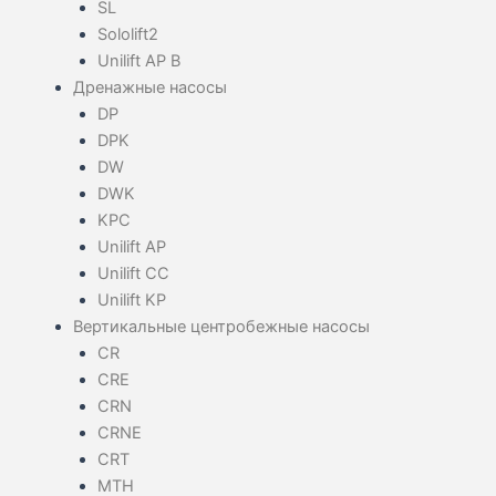
SL
Sololift2
Unilift AP B
Дренажные насосы
DP
DPK
DW
DWK
KPC
Unilift AP
Unilift CC
Unilift KP
Вертикальные центробежные насосы
CR
CRE
CRN
CRNE
CRT
MTH