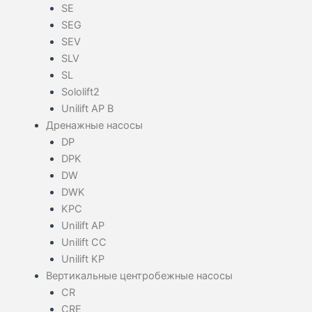
SE
SEG
SEV
SLV
SL
Sololift2
Unilift AP B
Дренажные насосы
DP
DPK
DW
DWK
KPC
Unilift AP
Unilift CC
Unilift KP
Вертикальные центробежные насосы
CR
CRE