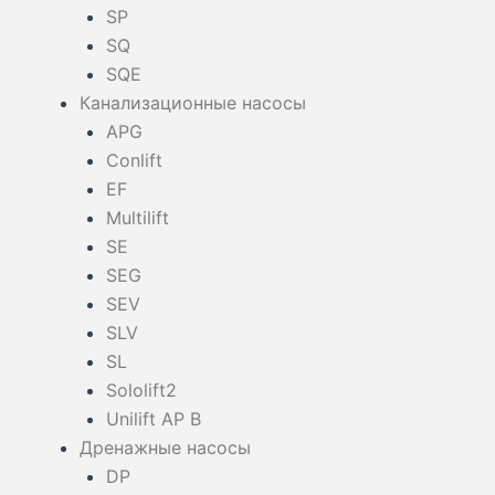
SP
SQ
SQE
Канализационные насосы
APG
Conlift
EF
Multilift
SE
SEG
SEV
SLV
SL
Sololift2
Unilift AP B
Дренажные насосы
DP