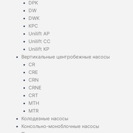
DPK
DW
DWK
KPC
Unilift AP
Unilift CC
Unilift KP
Вертикальные центробежные насосы
CR
CRE
CRN
CRNE
CRT
MTH
MTR
Колодезные насосы
Консольно-моноблочные насосы