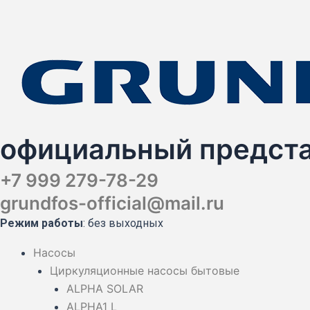
Перейти
Поиск
Поиск
Поиск
к
товаров
товаров
товаров
содержимому
официальный предста
+7 999 279-78-29
grundfos-official@mail.ru
Режим работы
: без выходных
Насосы
Циркуляционные насосы бытовые
ALPHA SOLAR
ALPHA1 L