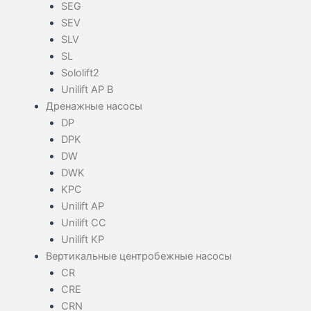
SEG
SEV
SLV
SL
Sololift2
Unilift AP B
Дренажные насосы
DP
DPK
DW
DWK
KPC
Unilift AP
Unilift CC
Unilift KP
Вертикальные центробежные насосы
CR
CRE
CRN