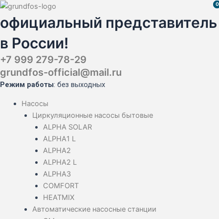
Перейти
Поиск
Поиск
Поиск
0
0
к
товаров
товаров
товаров
официальный представитель
содержимому
в России!
+7 999 279-78-29
grundfos-official@mail.ru
Режим работы
: без выходных
Насосы
Циркуляционные насосы бытовые
ALPHA SOLAR
ALPHA1 L
ALPHA2
ALPHA2 L
ALPHA3
COMFORT
HEATMIX
Автоматические насосные станции