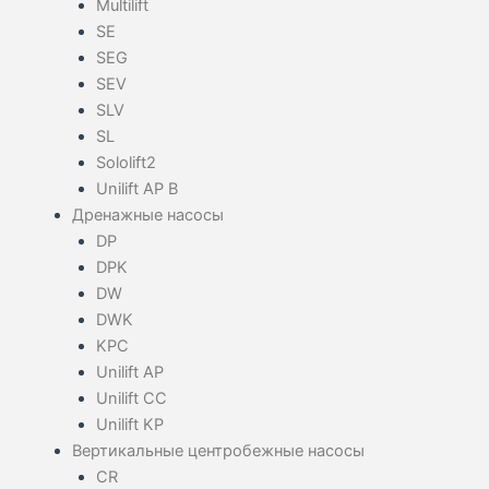
Multilift
SE
SEG
SEV
SLV
SL
Sololift2
Unilift AP B
Дренажные насосы
DP
DPK
DW
DWK
KPC
Unilift AP
Unilift CC
Unilift KP
Вертикальные центробежные насосы
CR