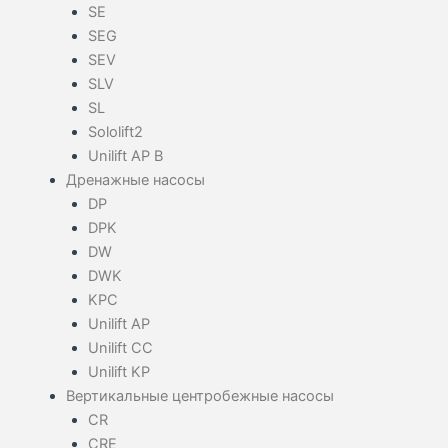
SE
SEG
SEV
SLV
SL
Sololift2
Unilift AP B
Дренажные насосы
DP
DPK
DW
DWK
KPC
Unilift AP
Unilift CC
Unilift KP
Вертикальные центробежные насосы
CR
CRE