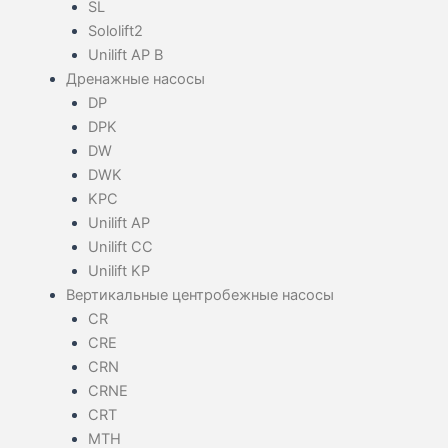
SL
Sololift2
Unilift AP B
Дренажные насосы
DP
DPK
DW
DWK
KPC
Unilift AP
Unilift CC
Unilift KP
Вертикальные центробежные насосы
CR
CRE
CRN
CRNE
CRT
MTH