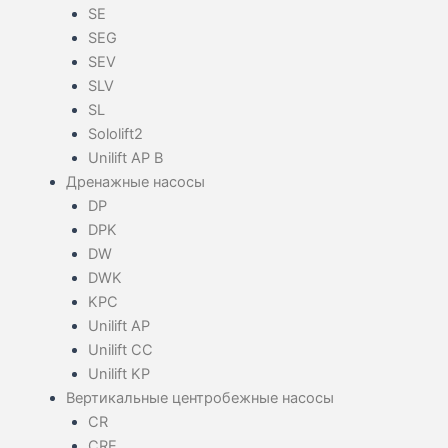
SE
SEG
SEV
SLV
SL
Sololift2
Unilift AP B
Дренажные насосы
DP
DPK
DW
DWK
KPC
Unilift AP
Unilift CC
Unilift KP
Вертикальные центробежные насосы
CR
CRE