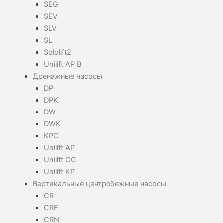
SEG
SEV
SLV
SL
Sololift2
Unilift AP B
Дренажные насосы
DP
DPK
DW
DWK
KPC
Unilift AP
Unilift CC
Unilift KP
Вертикальные центробежные насосы
CR
CRE
CRN