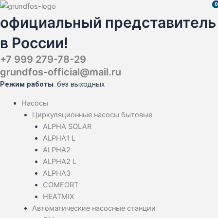
Перейти
Поиск
Поиск
Поиск
0
0
к
товаров
товаров
товаров
официальный представитель
содержимому
в России!
+7 999 279-78-29
grundfos-official@mail.ru
Режим работы
: без выходных
Насосы
Циркуляционные насосы бытовые
ALPHA SOLAR
ALPHA1 L
ALPHA2
ALPHA2 L
ALPHA3
COMFORT
HEATMIX
Автоматические насосные станции