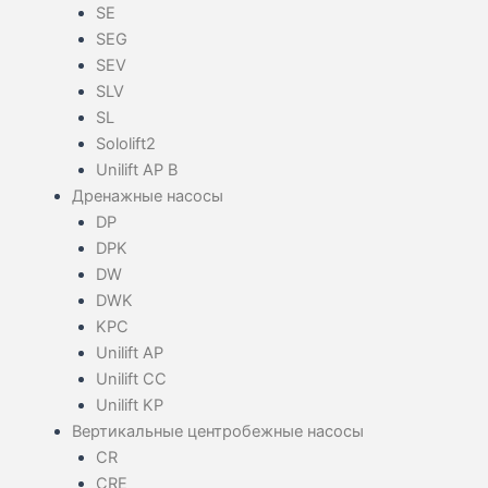
SE
SEG
SEV
SLV
SL
Sololift2
Unilift AP B
Дренажные насосы
DP
DPK
DW
DWK
KPC
Unilift AP
Unilift CC
Unilift KP
Вертикальные центробежные насосы
CR
CRE