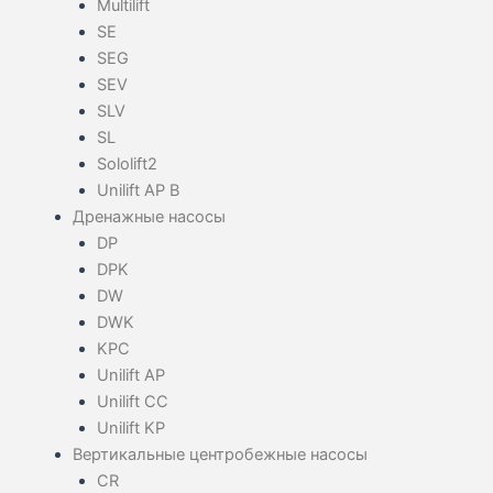
Multilift
SE
SEG
SEV
SLV
SL
Sololift2
Unilift AP B
Дренажные насосы
DP
DPK
DW
DWK
KPC
Unilift AP
Unilift CC
Unilift KP
Вертикальные центробежные насосы
CR