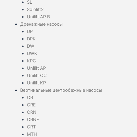
SL
Sololift2
Unilift AP B
Дренажные насосы
DP
DPK
DW
DWK
KPC
Unilift AP
Unilift CC
Unilift KP
Вертикальные центробежные насосы
CR
CRE
CRN
CRNE
CRT
MTH