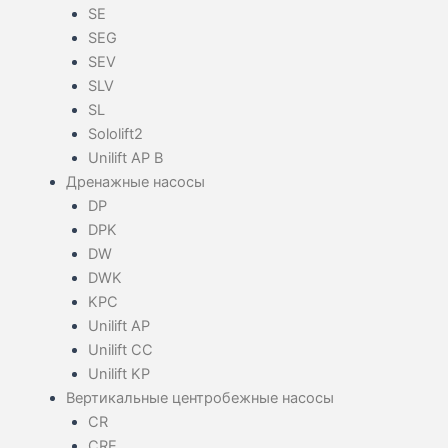
SE
SEG
SEV
SLV
SL
Sololift2
Unilift AP B
Дренажные насосы
DP
DPK
DW
DWK
KPC
Unilift AP
Unilift CC
Unilift KP
Вертикальные центробежные насосы
CR
CRE