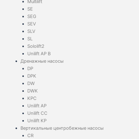
Multilift
SE
SEG
SEV
SLV
SL
Sololift2
Unilift AP B
Дренажные насосы
DP
DPK
DW
DWK
KPC
Unilift AP
Unilift CC
Unilift KP
Вертикальные центробежные насосы
CR