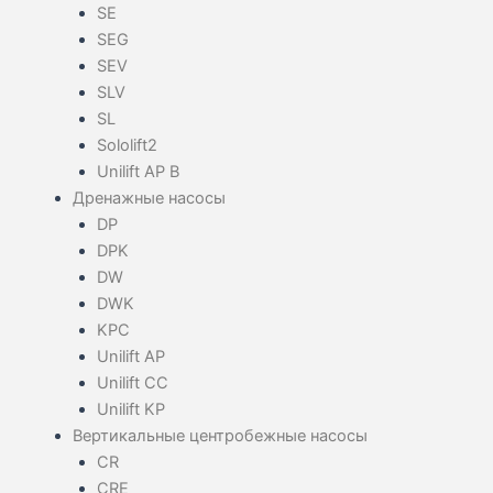
SE
SEG
SEV
SLV
SL
Sololift2
Unilift AP B
Дренажные насосы
DP
DPK
DW
DWK
KPC
Unilift AP
Unilift CC
Unilift KP
Вертикальные центробежные насосы
CR
CRE