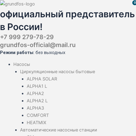
Перейти
Поиск
Поиск
Поиск
0
0
к
товаров
товаров
товаров
официальный представитель
содержимому
в России!
+7 999 279-78-29
grundfos-official@mail.ru
Режим работы
: без выходных
Насосы
Циркуляционные насосы бытовые
ALPHA SOLAR
ALPHA1 L
ALPHA2
ALPHA2 L
ALPHA3
COMFORT
HEATMIX
Автоматические насосные станции