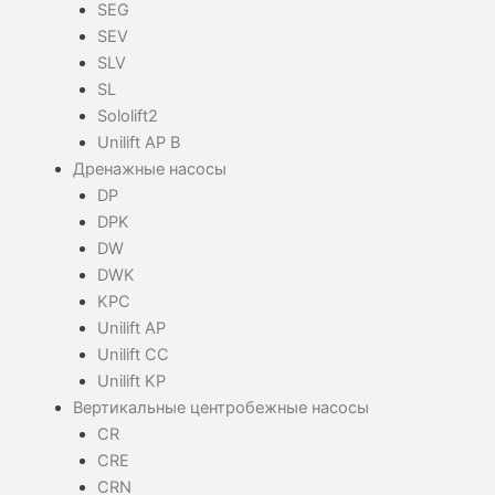
SEG
SEV
SLV
SL
Sololift2
Unilift AP B
Дренажные насосы
DP
DPK
DW
DWK
KPC
Unilift AP
Unilift CC
Unilift KP
Вертикальные центробежные насосы
CR
CRE
CRN