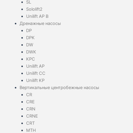
SL
Sololift2
Unilift AP B
Дренажные насосы
DP
DPK
DW
DWK
KPC
Unilift AP
Unilift CC
Unilift KP
Вертикальные центробежные насосы
CR
CRE
CRN
CRNE
CRT
MTH